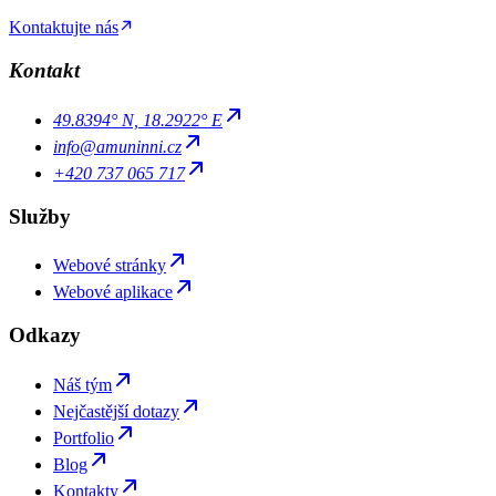
Kontaktujte nás
Kontakt
49.8394° N, 18.2922° E
info@amuninni.cz
+420 737 065 717
Služby
Webové stránky
Webové aplikace
Odkazy
Náš tým
Nejčastější dotazy
Portfolio
Blog
Kontakty