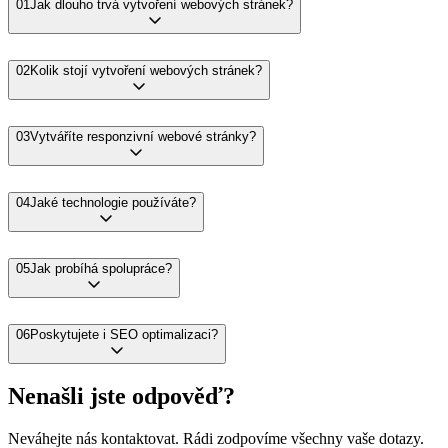
01
Jak dlouho trvá vytvoření webových stránek?
02
Kolik stojí vytvoření webových stránek?
03
Vytváříte responzivní webové stránky?
04
Jaké technologie používáte?
05
Jak probíhá spolupráce?
06
Poskytujete i SEO optimalizaci?
Nenašli jste odpověď?
Neváhejte nás kontaktovat. Rádi zodpovíme všechny vaše dotazy.